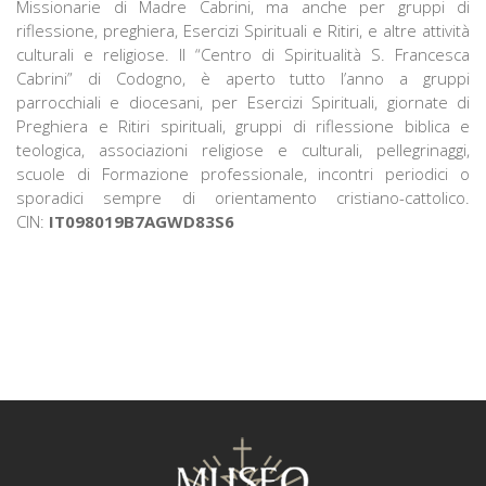
Missionarie di Madre Cabrini, ma anche per gruppi di
riflessione, preghiera, Esercizi Spirituali e Ritiri, e altre attività
culturali e religiose. Il “Centro di Spiritualità S. Francesca
Cabrini” di Codogno, è aperto tutto l’anno a gruppi
parrocchiali e diocesani, per Esercizi Spirituali, giornate di
Preghiera e Ritiri spirituali, gruppi di riflessione biblica e
teologica, associazioni religiose e culturali, pellegrinaggi,
scuole di Formazione professionale, incontri periodici o
sporadici sempre di orientamento cristiano-cattolico.
CIN:
IT098019B7AGWD83S6